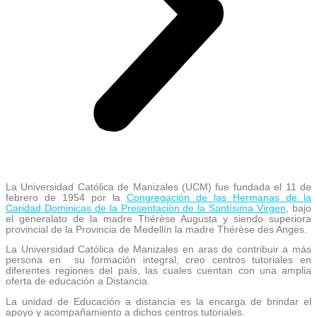
La Universidad Católica de Manizales (UCM) fue fundada el 11 de
febrero de 1954 por la
Congregación de las Hermanas de la
Caridad Dominicas de la Presentación de la Santísima Virgen
, bajo
el generalato de la madre Thérèse Augusta y siendo superiora
provincial de la Provincia de Medellín la madre Thérèse des Anges.
La Universidad Católica de Manizales en aras de contribuir a más
persona en su formación integral, creo centros tutoriales en
diferentes regiones del país, las cuales cuentan con una amplia
oferta de educación a Distancia.
La unidad de Educación a distancia es la encarga de brindar el
apoyo y acompañamiento a dichos centros tutoriales.