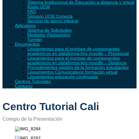
Sistema Institucional de Educación a distancia y virtual
Radio UCM
FAQ
Glosario UCM Conecta
Servicio de apoyo integral
Aplicativos
Sistema de Solicitudes
Mediador Pedagógico
Turnitin
Documentos
Lineamientos para el montaje de componentes
académicos en plataforma lms moodle – Presencial
Lineamientos para el montaje de componentes
académicos en plataforma lms moodle – Distancia
Procedimientos gestión de la formación estudiantes
Lineamientos Comunicativos formación virtual
Lineamientos educación continuada
Centros Tutoriales
Contacto
Centro Tutorial Cali
Colegio de la Presentación