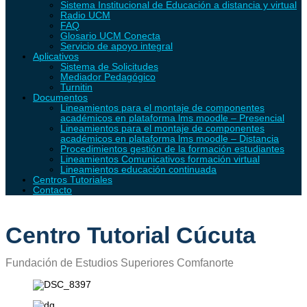
Sistema Institucional de Educación a distancia y virtual
Radio UCM
FAQ
Glosario UCM Conecta
Servicio de apoyo integral
Aplicativos
Sistema de Solicitudes
Mediador Pedagógico
Turnitin
Documentos
Lineamientos para el montaje de componentes
académicos en plataforma lms moodle – Presencial
Lineamientos para el montaje de componentes
académicos en plataforma lms moodle – Distancia
Procedimientos gestión de la formación estudiantes
Lineamientos Comunicativos formación virtual
Lineamientos educación continuada
Centros Tutoriales
Contacto
Centro Tutorial Cúcuta
Fundación de Estudios Superiores Comfanorte