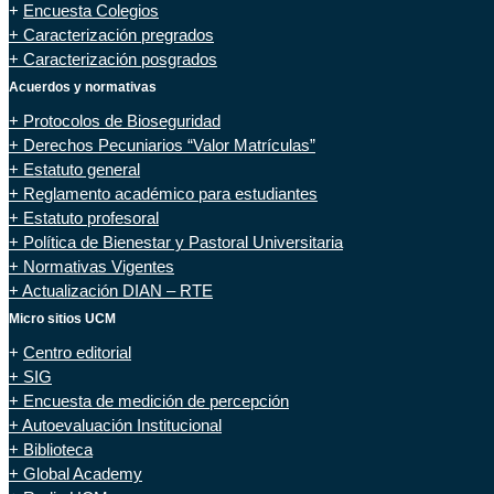
+
Encuesta Colegios
+ Caracterización pregrados
+ Caracterización posgrados
Acuerdos y normativas
+ Protocolos de Bioseguridad
+ Derechos Pecuniarios “Valor Matrículas”
+ Estatuto general
+ Reglamento académico para estudiantes
+ Estatuto profesoral
+ Política de Bienestar y Pastoral Universitaria
+ Normativas Vigentes
+ Actualización DIAN – RTE
Micro sitios UCM
+
Centro editorial
+ SIG
+ Encuesta de medición de percepción
+ Autoevaluación Institucional
+ Biblioteca
+ Global Academy