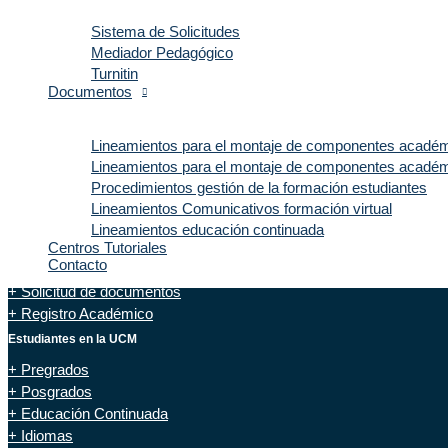
Sistema de Solicitudes
Mediador Pedagógico
Turnitin
Documentos
Consulta y solicitudes
Lineamientos para el montaje de componentes académ
+ SIGA – Estudiantes
Lineamientos para el montaje de componentes académ
+ SIGA – Profesores
Procedimientos gestión de la formación estudiantes
+ SIGA – Graduados
Lineamientos Comunicativos formación virtual
+ PQRSF
Lineamientos educación continuada
+ Certificación de eventos y congresos
Centros Tutoriales
Contacto
+ Solicitud desprendibles de nómina
+ Solicitud de documentos
+ Registro Académico
Estudiantes en la UCM
+ Pregrados
+ Posgrados
+ Educación Continuada
+ Idiomas