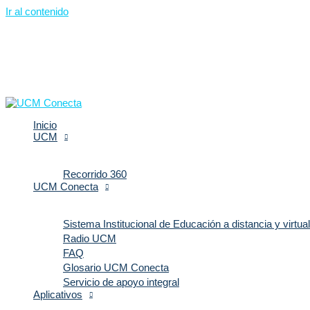
Ir al contenido
Rutas Mediaciones
A continuación se brindan las orientaciones prácticas para el dilig
Inicio
asi:
UCM
RUTA SYLLABUS
RUTA PCA
Recorrido 360
RUTA UDPROCO
UCM Conecta
RUTA UDPROCO SEMINARIO
Sistema Institucional de Educación a distancia y virtual
Radio UCM
FAQ
Glosario UCM Conecta
Servicio de apoyo integral
Aplicativos
Trabajamos en alianza con: