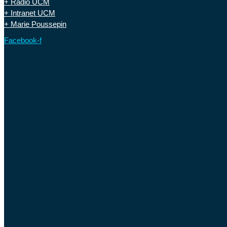
+ Radio UCM
+ Intranet UCM
+ Marie Poussepin
Facebook-f